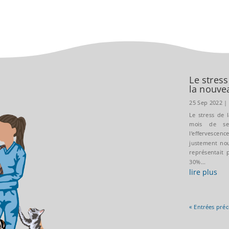
Le stress
la nouve
25 Sep 2022
Le stress de l
mois de se
l’effervescen
justement no
représentait
30%...
lire plus
« Entrées pré