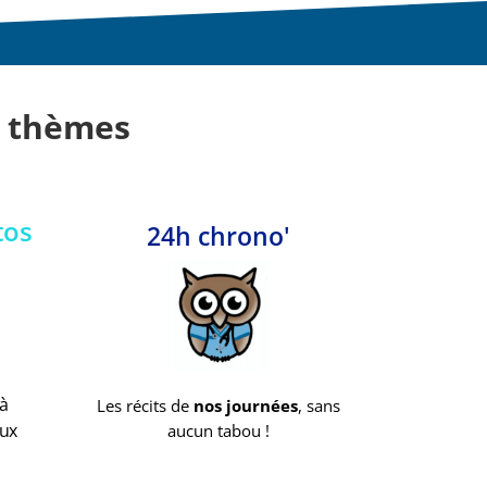
s thèmes
tos
24h chrono'
 à
Les récits de
nos journées
, sans
aux
aucun tabou !