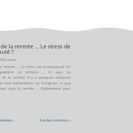
 de la rentrée … Le stress de
auté ?
|
Véto socio'
a rentrée ... Le stress de la nouveauté ?Le
ptembre se termine … Et avec lui
ce de la rentrée. Il y a quelques semaines
us vous demandions sur Instagram ce que
 pour vous la rentrée … Globalement pour
cédentes
Entrées suivantes »