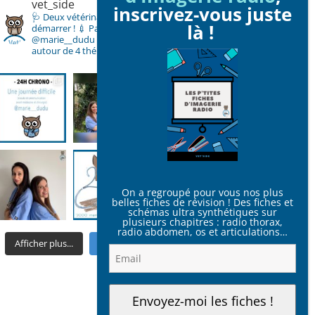
vet_side
inscrivez-vous juste
🩺 Deux vétérinaires à vos côtés pour bien
là !
démarrer !
💉 Pauline @dr_pops_vet & Marie
@marie__dudu
💻 Des articles réguliers
autour de 4 thématiques !
On a regroupé pour vous nos plus
belles fiches de révision ! Des fiches et
schémas ultra synthétiques sur
plusieurs chapitres : radio thorax,
radio abdomen, os et articulations…
Afficher plus...
Suivre sur Instagram
Envoyez-moi les fiches !