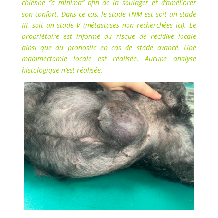
chienne “a minima” afin de la soulager et d’améliorer
son confort.
Dans ce cas, le stade TNM est soit un stade
III, soit un stade V (métastases non recherchées ici). Le
propriétaire est informé du risque de récidive locale
ainsi que du pronostic en cas de stade avancé.
Une
mammectomie locale est réalisée. Aucune analyse
histologique n’est réalisée.